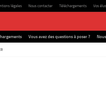
tions légales
Nous contacter
Téléchargements
Vos élu
chargements
Vous avez des questions à poser ?
Nous
ER
k
ter