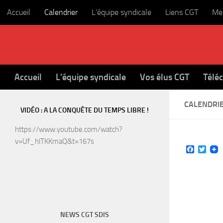
Accueil
Calendrier
L’équipe syndicale
Liens CGT
Men
Skip to content
Accueil
L’équipe syndicale
Vos élus CGT
Télé
CALENDRI
VIDÉO : A LA CONQUÊTE DU TEMPS LIBRE !
https://www.youtube.com/watch?
v=Uf_hlTKKmaQ&t=167s
Faceboo
Twit
NEWS CGT SDIS