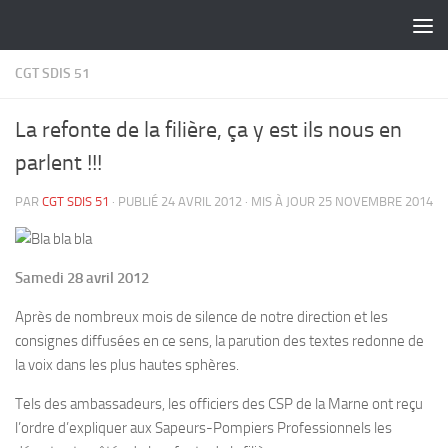
Skip to content
CGT SDIS 51
La refonte de la filière, ça y est ils nous en
parlent !!!
PAR
CGT SDIS 51
· PUBLIÉ
24 AVRIL 2012
· MIS À JOUR
25 NOVEMBRE 2014
Samedi 28 avril 2012
Après de nombreux mois de silence de notre direction et les
consignes diffusées en ce sens, la parution des textes redonne de
la voix dans les plus hautes sphères.
Tels des ambassadeurs, les officiers des CSP de la Marne ont reçu
l’ordre d’expliquer aux Sapeurs-Pompiers Professionnels les