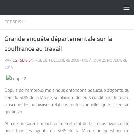
Skip to content
CGT SDIS 51
Grande enquête départementale sur la
souffrance au travail
PAR
CGT SDIS 51
· PUBLIÉ
1 DÉCEMBRE 2009
· MIS À JOUR
25 NOVEMBRE
2014
Depuis de nombreux mois nous entendons beaucoup d’agents, au
sein du SDIS de la Marne, se plaindre de leurs conditions de travail
ainsi que des mauvaises relations professionnelles qu’ils vivent au
quotidien.
Afin de mesurer l’impact réel de cet état de fait, nous avons édité
pour tous les agents du SDIS de la Marne un questionnaire