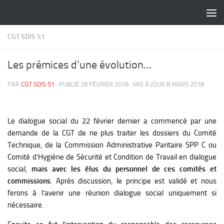
Skip to content
CGT SDIS 51
Les prémices d’une évolution…
PAR
CGT SDIS 51
· PUBLIÉ
28 FÉVRIER 2018
· MIS À JOUR
8 MARS 2018
Le dialogue social du 22 février dernier a commencé par une
demande de la CGT de ne plus traiter les dossiers du Comité
Technique, de la Commission Administrative Paritaire SPP C ou
Comité d’Hygiène de Sécurité et Condition de Travail en dialogue
social,
mais avec les élus du personnel de ces comités et
commissions
. Après discussion, le principe est validé et nous
ferons à l’avenir une réunion dialogue social uniquement si
nécessaire.